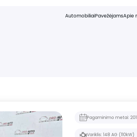
Automobiliai
Pavežėjams
Apie 
Pagaminimo metai:
20
Variklis:
148
AG (
110
kW)