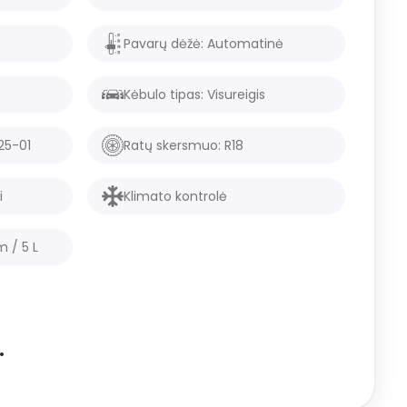
Pavarų dėžė:
Automatinė
5
Kėbulo tipas:
Visureigis
25
-
01
Ratų skersmuo: R
18
i
Klimato kontrolė
km /
5
L
.