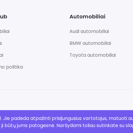
lub
Automobiliai
liai
Audi automobiliai
s
BMW automobiliai
ai
Toyota automobiliai
o politika
 Jie padeda atpažinti prisijungusius vartotojus, matuoti au
d ji būtų jums patogesnė. Naršydami toliau sutinkate su sl