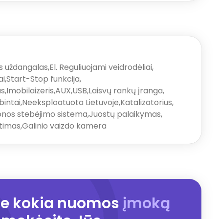
s uždangalas
,
El. Reguliuojami veidrodėliai
,
ai
,
Start-Stop funkcija
,
as
,
Imobilaizeris
,
AUX
,
USB
,
Laisvų rankų įranga
,
ibintai
,
Neeksploatuota Lietuvoje
,
Katalizatorius
,
onos stebėjimo sistema
,
Juostų palaikymas
,
etimas
,
Galinio vaizdo kamera
ite kokia nuomos
įmoką