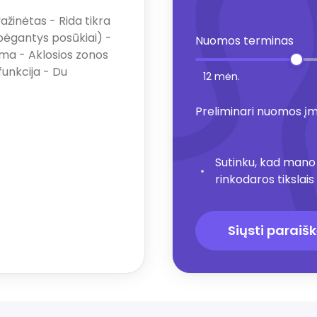
ažinėtas - Rida tikra
(bėgantys posūkiai) -
Nuomos terminas
ma - Aklosios zonos
funkcija - Du
12 mėn.
Preliminari nuomos į
Sutinku, kad mano
rinkodaros tikslais
Siųsti paraiš