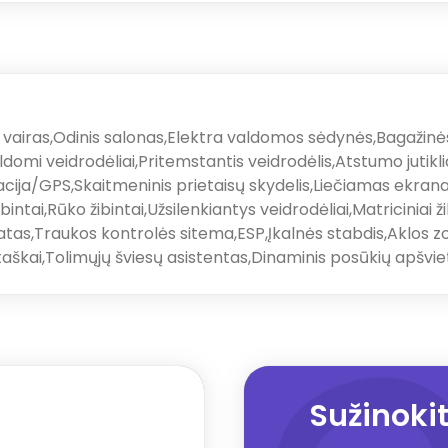
 vairas
,
Odinis salonas
,
Elektra valdomos sėdynės
,
Bagažinė
ildomi veidrodėliai
,
Pritemstantis veidrodėlis
,
Atstumo jutikli
acija/GPS
,
Skaitmeninis prietaisų skydelis
,
Liečiamas ekran
ibintai
,
Rūko žibintai
,
Užsilenkiantys veidrodėliai
,
Matriciniai ž
ratas
,
Traukos kontrolės sitema
,
ESP
,
Įkalnės stabdis
,
Aklos z
taškai
,
Tolimųjų šviesų asistentas
,
Dinaminis posūkių apšvi
Sužinok