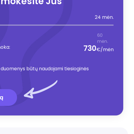
mokėsite Jūs
24 mėn.
60
mėn.
730
moka:
€/mėn
 duomenys būtų naudojami tiesioginės
ką