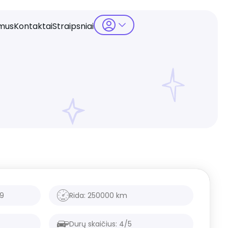
mus
Kontaktai
Straipsniai
19
Rida:
250000
km
Durų skaičius:
4/5