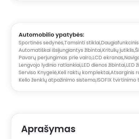
Automobilio ypatybės:
Sportinės sedynės
,
Tamsinti stiklai
,
Daugiafunkcinis
Automatiškai išsijungiantys žibintai
,
Kritulių jutiklis
,
Š
Pavarų perjungimas prie vairo
,
LCD ekranas
,
Navig
Lengvojo lydinio ratlankiai
,
LED dienos žibintai
,
LED ž
Serviso Knygelė
,
Keli raktų komplektai
,
Atsarginis 
Kelio ženklų atpažinimo sistema
,
ISOFIX tvirtinimo 
Aprašymas