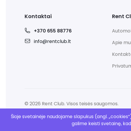
Kontaktai
Rent C
+370 655 88776
Automobi
info@rentclub.lt
Apie mu
Kontakt
Privatum
©
2026
Rent Club. Visos teisės saugomos.
Šioje svetainėje naudojame slapukus (angl. „cookies“).
galime keisti svetainę, ka