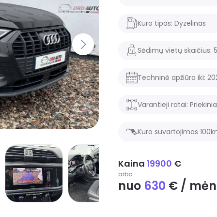
Kuro tipas:
Dyzelinas
Sėdimų vietų skaičius:
Techninė apžiūra iki:
20
Varantieji ratai:
Priekinia
Kuro suvartojimas 100
Kaina
19900
€
arba
nuo
630
€ / mėn