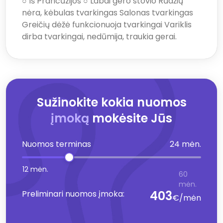
○ Iš Prancūzijos ○ Labai gero stovio Rūdžių
nėra, kėbulas tvarkingas Salonas tvarkingas
Greičių dėžė funkcionuoja tvarkingai Variklis
dirba tvarkingai, nedūmija, traukia gerai.
Sužinokite kokia nuomos
įmoką
mokėsite Jūs
Nuomos terminas
24 mėn.
12 mėn.
60
mėn.
403
Preliminari nuomos įmoka:
€/mėn