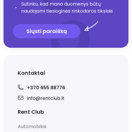
Sutinku, kad mano duomenys būtų
naudojami tiesioginės rinkodaros tikslais
Siųsti paraišką
Kontaktai
+370 655 88776
info@rentclub.lt
Rent Club
Automobiliai