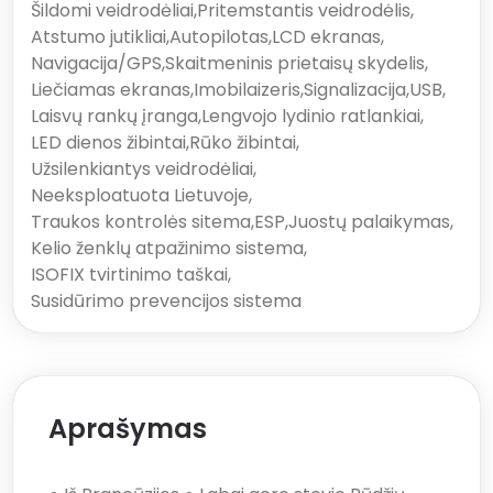
Šildomi veidrodėliai
,
Pritemstantis veidrodėlis
,
Atstumo jutikliai
,
Autopilotas
,
LCD ekranas
,
Navigacija/GPS
,
Skaitmeninis prietaisų skydelis
,
Liečiamas ekranas
,
Imobilaizeris
,
Signalizacija
,
USB
,
Laisvų rankų įranga
,
Lengvojo lydinio ratlankiai
,
LED dienos žibintai
,
Rūko žibintai
,
Užsilenkiantys veidrodėliai
,
Neeksploatuota Lietuvoje
,
Traukos kontrolės sitema
,
ESP
,
Juostų palaikymas
,
Kelio ženklų atpažinimo sistema
,
ISOFIX tvirtinimo taškai
,
Susidūrimo prevencijos sistema
Aprašymas