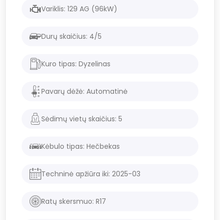
Variklis:
129
AG (
96
kW)
Durų skaičius:
4/5
Kuro tipas:
Dyzelinas
Pavarų dėžė:
Automatinė
Sėdimų vietų skaičius:
5
Kėbulo tipas:
Hečbekas
Techninė apžiūra iki:
2025
-
03
Ratų skersmuo: R
17