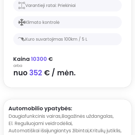
Varantieji ratai:
Priekiniai
Klimato kontrolė
Kuro suvartojimas 100km /
5
L
Kaina
10300
€
arba
nuo
352
€ / mėn.
Automobilio ypatybės:
Daugiafunkcinis vairas
,
Bagažinės uždangalas
,
El. Reguliuojami veidrodėliai
,
Automatiškai išsijungiantys žibintai
,
Kritulių jutiklis
,