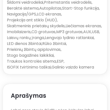
Šildomi veidrodėliai
,
Pritemstantis veidrodėlis
,
Beraktė sistema
,
Autopilotas
,
Start-Stop funkcija
,
Navigacija/GPS
,
LCD ekranas
,
Projekcija ant stiklo (HUD)
,
Skaitmeninis prietaisų skydelis
,
Liečiamas ekranas
,
Imobilaizeris
,
CD grotuvas
,
MP3 grotuvas
,
AUX
,
USB
,
Laisvų rankų įranga
,
Lengvojo lydinio ratlankiai
,
LED dienos žibintai
,
Rūko žibintai
,
Priekinių žibintų apiplovimas
,
Stogo bagažinės laikikliai
,
Traukos kontrolės sitema
,
ESP
,
ISOFIX tvirtinimo taškai
,
Galinio vaizdo kamera
Aprašymas