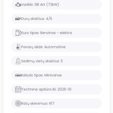
Variklis:
98
AG (
73
kW)
Durų skaičius:
4/5
Kuro tipas:
Benzinas - elektra
Pavarų dėžė:
Automatinė
Sėdimų vietų skaičius:
5
Kėbulo tipas:
Minivanas
Techninė apžiūra iki:
2026
-
10
Ratų skersmuo: R
17