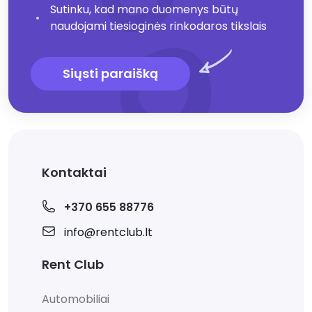
Sutinku, kad mano duomenys būtų
naudojami tiesioginės rinkodaros tikslais
Siųsti paraišką
Kontaktai
+370 655 88776
info@rentclub.lt
Rent Club
Automobiliai