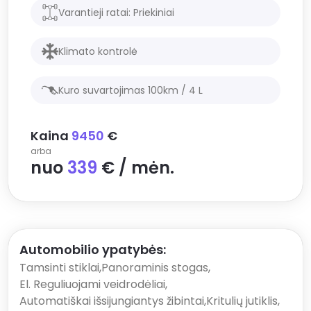
Varantieji ratai:
Priekiniai
Klimato kontrolė
Kuro suvartojimas 100km /
4
L
Kaina
9450
€
arba
nuo
339
€ / mėn.
Automobilio ypatybės:
Tamsinti stiklai
,
Panoraminis stogas
,
El. Reguliuojami veidrodėliai
,
Automatiškai išsijungiantys žibintai
,
Kritulių jutiklis
,