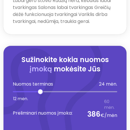
Labai gero stovio Rūdžių nėra, kėbulas labai
tvarkingas Salonas labai tvarkingas Greičių
dėžė funkcionuoja tvarkingai Variklis dirba
tvarkingai, nedūmija, traukia gerai.
Sužinokite kokia nuomos
įmoką
mokėsite Jūs
Nuomos terminas
24 mėn.
12 mėn.
60
mėn.
386
Preliminari nuomos įmoka:
€/mėn