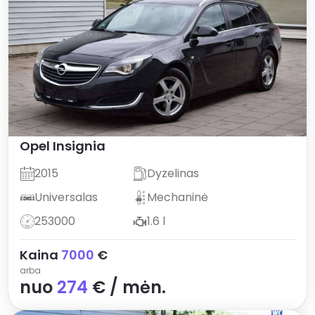
Opel
Insignia
2015
Dyzelinas
Universalas
Mechaninė
253000
1.6 l
Kaina
7000
€
arba
nuo
274
€ / mėn.