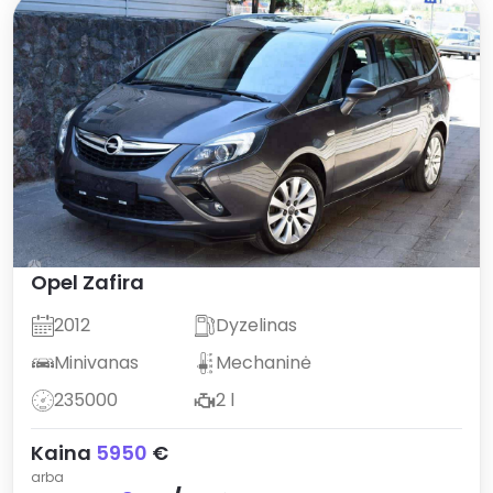
Opel
Zafira
2012
Dyzelinas
Minivanas
Mechaninė
235000
2 l
Kaina
5950
€
arba