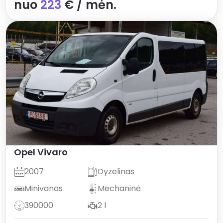
nuo
223
€ / mėn.
Opel
Vivaro
2007
Dyzelinas
Minivanas
Mechaninė
390000
2 l