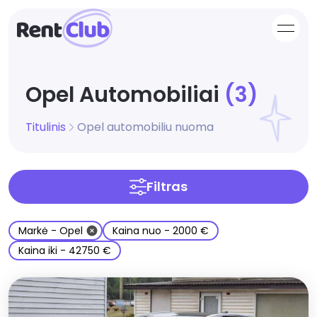
open
Opel Automobiliai
(3)
Titulinis
Opel automobiliu nuoma
Filtras
Markė
-
Opel
Kaina nuo
-
2000 €
Kaina iki
-
42750 €