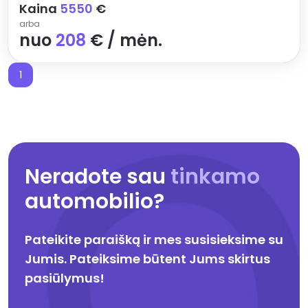
Kaina
5550
€
arba
nuo
208
€ / mėn.
1
1
Neradote sau
tinkamo
automobilio?
Pateikite paraišką ir mes susisieksime su
Jumis. Pateiksime būtent Jums skirtus
pasiūlymus!