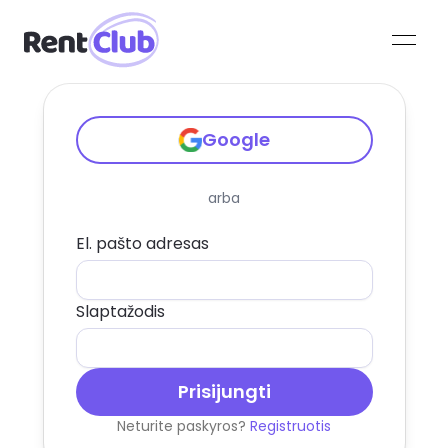
open
Google
arba
El. pašto adresas
Slaptažodis
Prisijungti
Neturite paskyros?
Registruotis