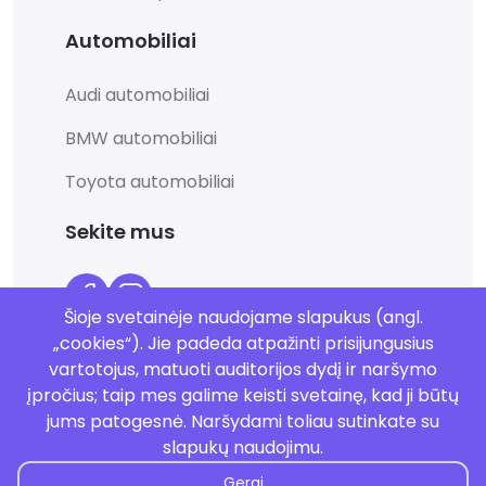
Automobiliai
Audi automobiliai
BMW automobiliai
Toyota automobiliai
Sekite mus
Šioje svetainėje naudojame slapukus (angl.
„cookies“). Jie padeda atpažinti prisijungusius
vartotojus, matuoti auditorijos dydį ir naršymo
įpročius; taip mes galime keisti svetainę, kad ji būtų
jums patogesnė. Naršydami toliau sutinkate su
©
2026
Rent Club. Visos teisės saugomos.
slapukų naudojimu.
Gerai